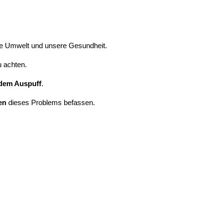
ie Umwelt und unsere Gesundheit.
u achten.
dem Auspuff
.
en
dieses Problems befassen.